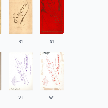
R1
S1
V1
W1