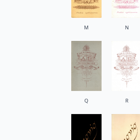
M
N
Q
R