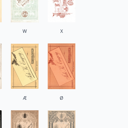
W
X
Æ
Ø