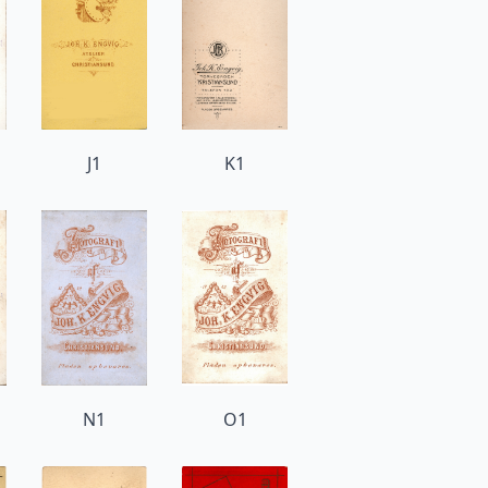
J1
K1
N1
O1