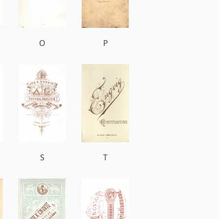
O
P
S
T