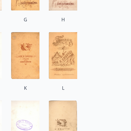
G
H
K
L