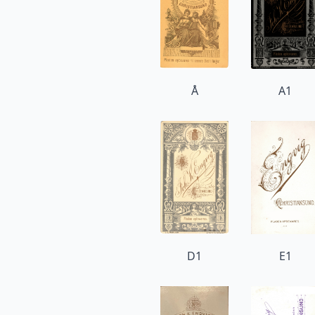
Å
A1
D1
E1