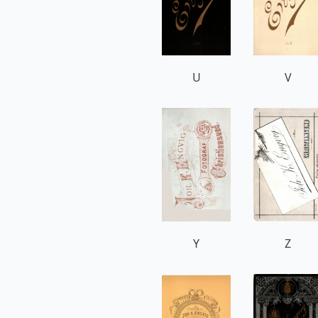
U
V
Y
Z