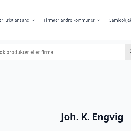
er Kristiansund
Firmaer andre kommuner
Samleobjek
k
Joh. K. Engvig