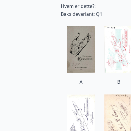
Hvem er dette?:
Baksidevariant: Q1
A
B