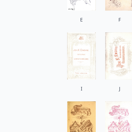
E
F
I
J