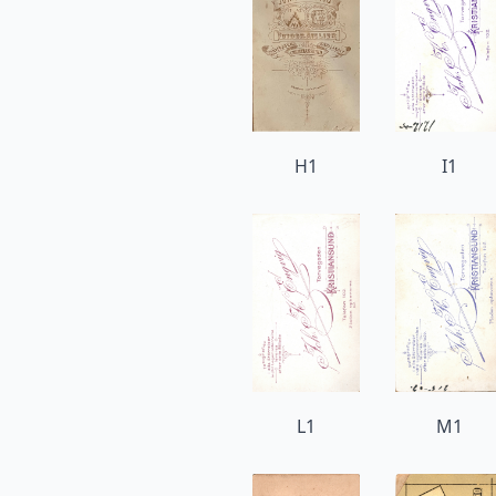
H1
I1
L1
M1