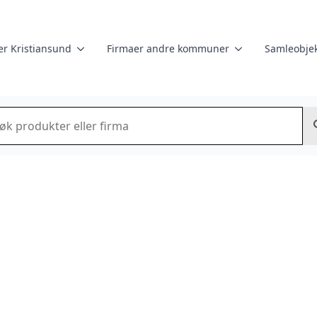
er Kristiansund
Firmaer andre kommuner
Samleobjek
k