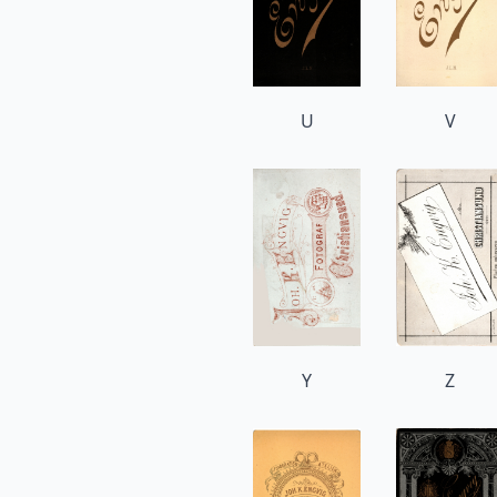
U
V
Y
Z