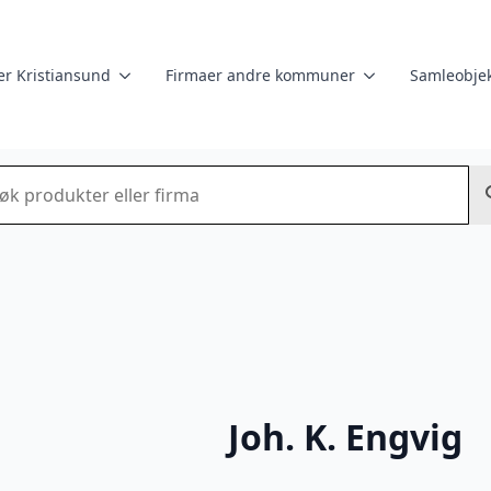
er Kristiansund
Firmaer andre kommuner
Samleobjek
k
Joh. K. Engvig