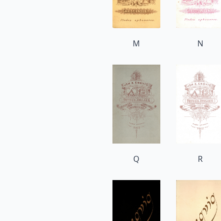
M
N
Q
R