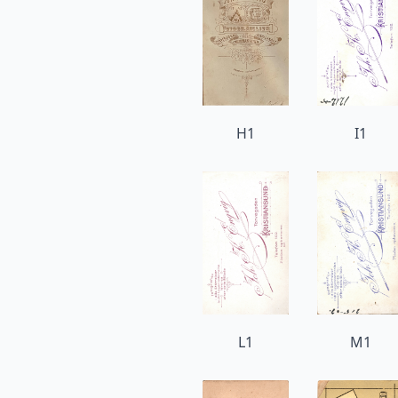
H1
I1
L1
M1