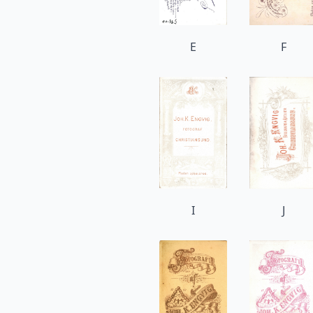
E
F
I
J