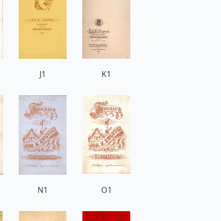
J1
K1
N1
O1