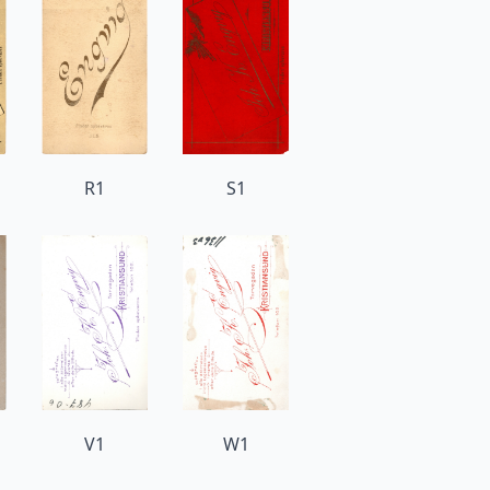
R1
S1
V1
W1