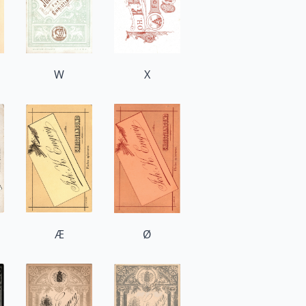
W
X
Æ
Ø