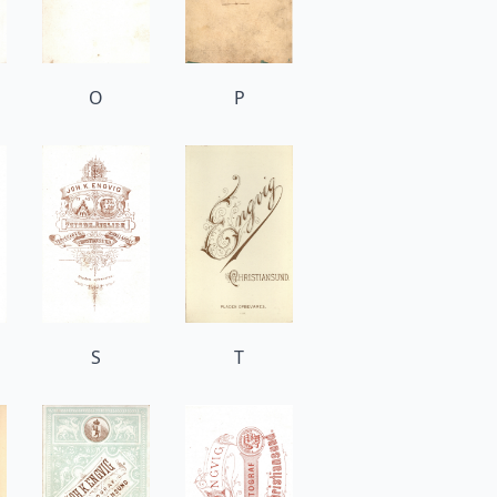
O
P
S
T