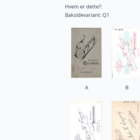
Hvem er dette?:
Baksidevariant: Q1
A
B