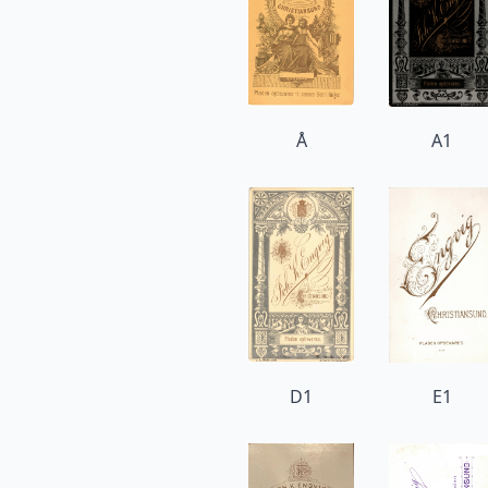
Å
A1
D1
E1