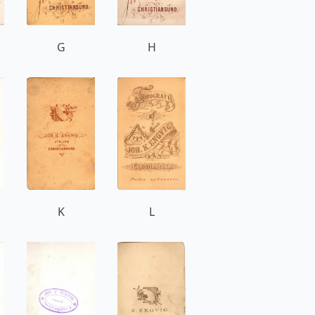
G
H
K
L