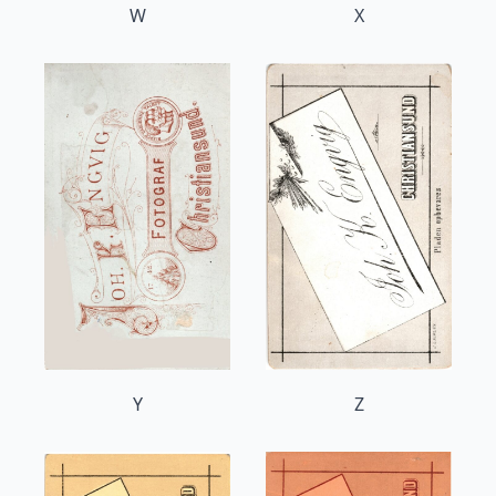
W
X
Y
Z