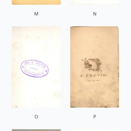
M
N
O
P