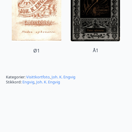
Å1
Ø1
Kategorier:
Visittkortfoto
,
Joh. K. Engvig
Stikkord:
Engvig
,
Joh. K. Engvig