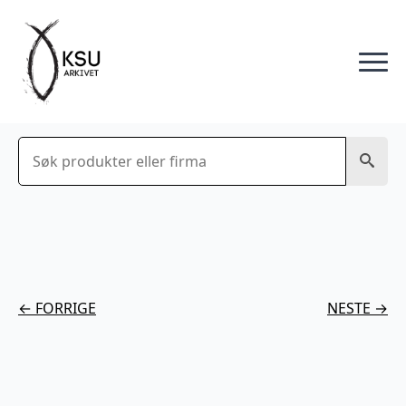
Søk
← FORRIGE
NESTE →