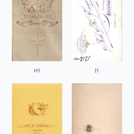
H1
I1