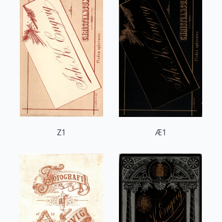
Z1
Æ1