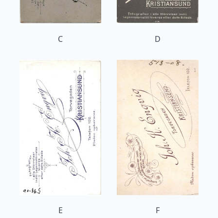
C
D
E
F