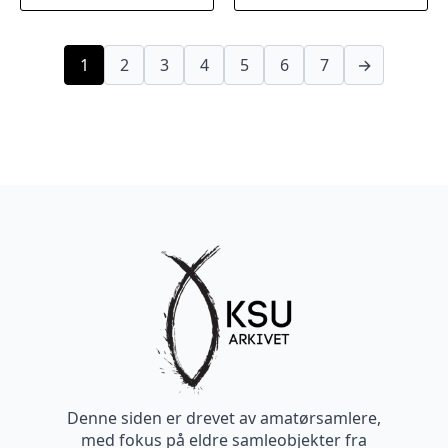
1
2
3
4
5
6
7
→
Denne siden er drevet av amatørsamlere,
med fokus på eldre samleobjekter fra