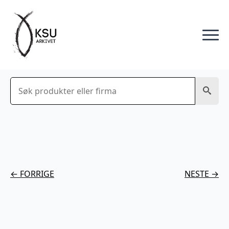
Søk
← FORRIGE
NESTE →