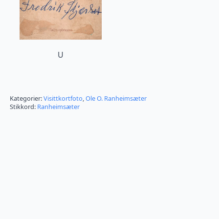
U
Kategorier:
Visittkortfoto
,
Ole O. Ranheimsæter
Stikkord:
Ranheimsæter