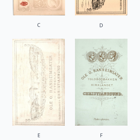
C
D
E
F