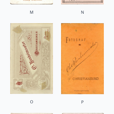
M
N
O
P