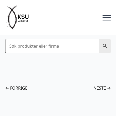
Søk
← FORRIGE
NESTE →