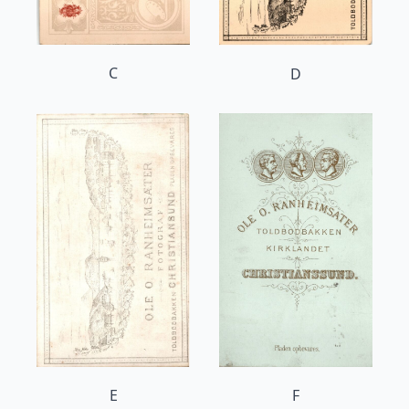
C
D
E
F