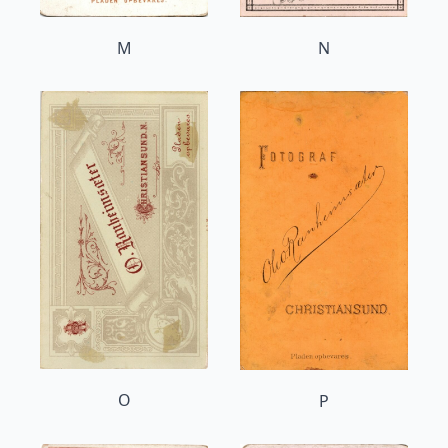
M
N
O
P