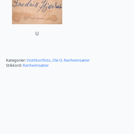
U
Kategorier:
Visittkortfoto
,
Ole O. Ranheimsæter
Stikkord:
Ranheimsæter