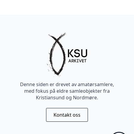
Denne siden er drevet av amatørsamlere,
med fokus på eldre samleobjekter fra
Kristiansund og Nordmøre.
Kontakt oss