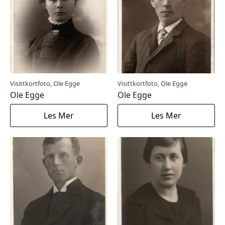
Visittkortfoto, Ole Egge
Visittkortfoto, Ole Egge
Ole Egge
Ole Egge
Les Mer
Les Mer