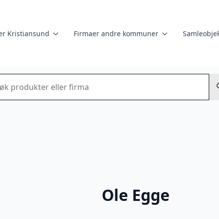
er Kristiansund
Firmaer andre kommuner
Samleobjek
k
Ole Egge