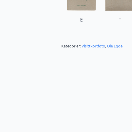
E
F
Kategorier:
Visittkortfoto
,
Ole Egge