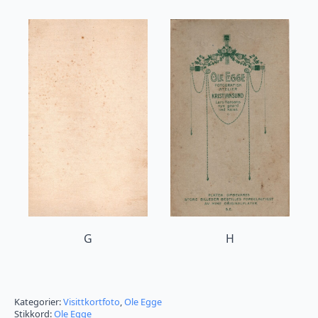
G
H
Kategorier:
Visittkortfoto
,
Ole Egge
Stikkord:
Ole Egge