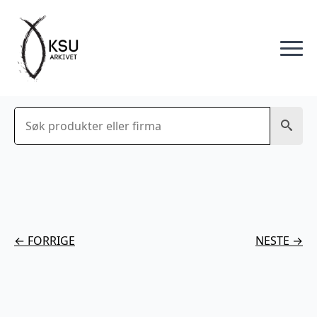
Søk
← FORRIGE
NESTE →