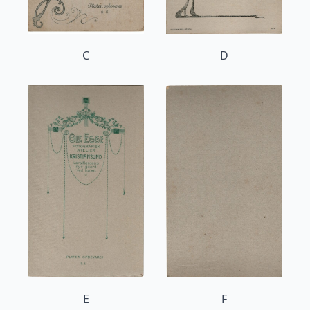
C
D
E
F