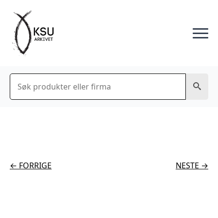
Søk
← FORRIGE
NESTE →