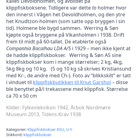
kalles Devoldholmen, og avbildet på
klippfiskboksene. Tidligere var dette
to
holmer hvor
den innerst i Vågen het Devoldholmen, og den ytre
het Knudtzon-holmen (som satte opp bryggen i sin
tid). Holmene ble bygd sammen. Werring & Søn
kjøpte også bryggene på Vikanholmen i 1938. Drift
frem til midt på 60-tallet. De etablerte også
Companhia Bacalhau LDA A/S
i 1929 – men ikke kjent at
de hadde klippfiskbokser. Werring & Søn AS sine
klippfiskbokser kom i mange størrelser; 2 kg, 4kg,
5kg 8kg og 10 kg. (5 og 10 kg så skrives Kristiansund
med Kr-, de andre med Ch-). Foto av “blikkskilt” er tatt
i vinduet til
klippfiskbutikken til Knut Garshol
– disse
ble benyttet på/i trekassene med klippfisk. Størrelse
ca 70 x 50 cm
Kilder: Fylkesleksikon 1942, Årbok Nordmøre
Museum 2013, Tidens Krav 1938
Kategorier:
Klippfiskbokser KSU
,
U-Y
Stikkord:
klippfiskbokser