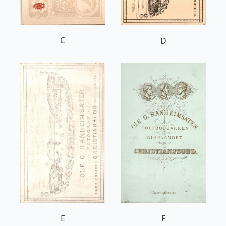
C
D
E
F