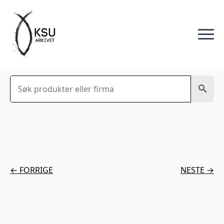
Søk
← FORRIGE
NESTE →