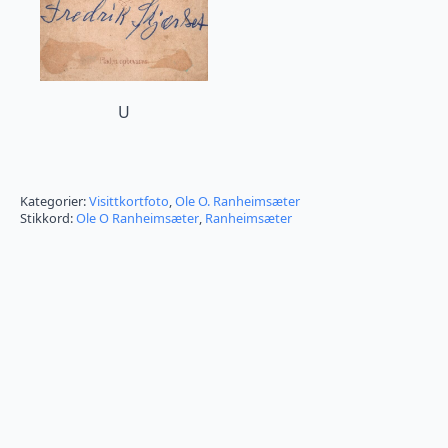
U
Kategorier:
Visittkortfoto
,
Ole O. Ranheimsæter
Stikkord:
Ole O Ranheimsæter
,
Ranheimsæter