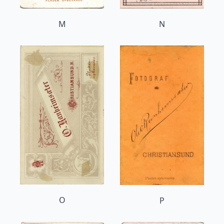
M
N
O
P