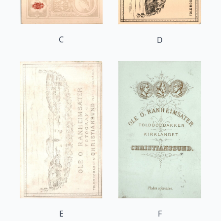
C
D
E
F