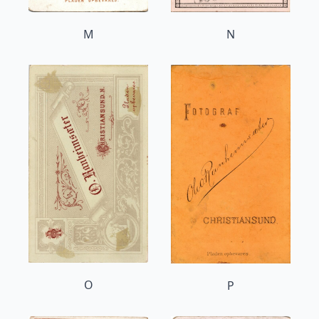
M
N
O
P