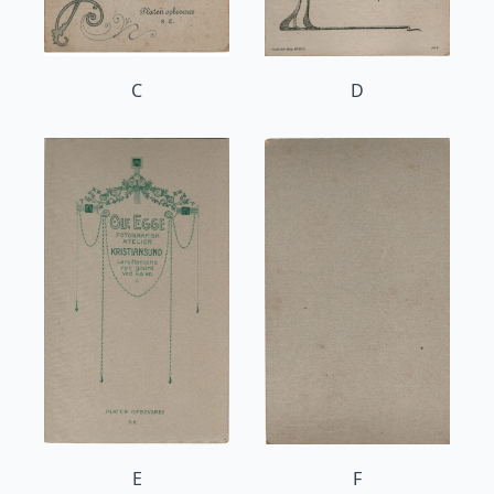
C
D
E
F