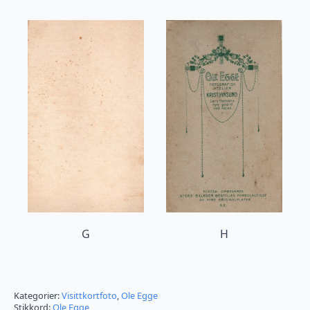
G
H
Kategorier:
Visittkortfoto
,
Ole Egge
Stikkord:
Ole Egge