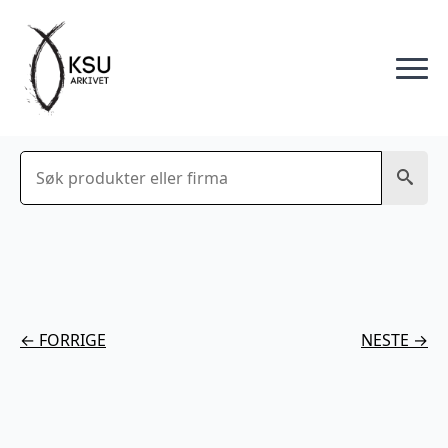
Søk
← FORRIGE
NESTE →