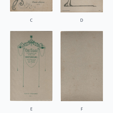
C
D
E
F