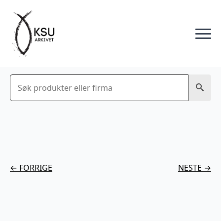
Søk
← FORRIGE
NESTE →