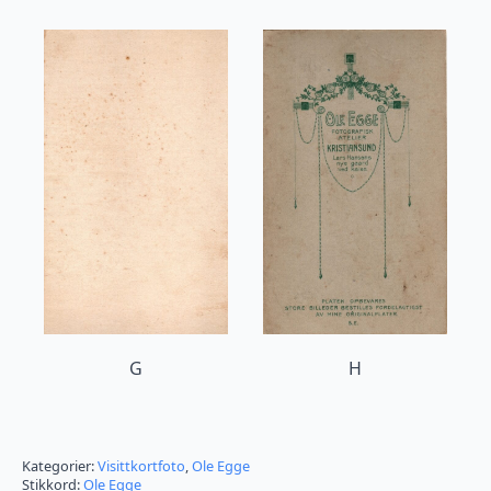
G
H
Kategorier:
Visittkortfoto
,
Ole Egge
Stikkord:
Ole Egge