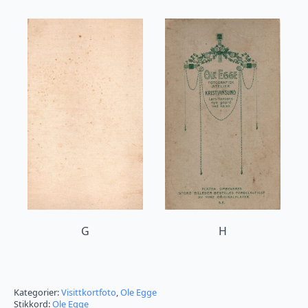
G
H
Kategorier:
Visittkortfoto
,
Ole Egge
Stikkord:
Ole Egge