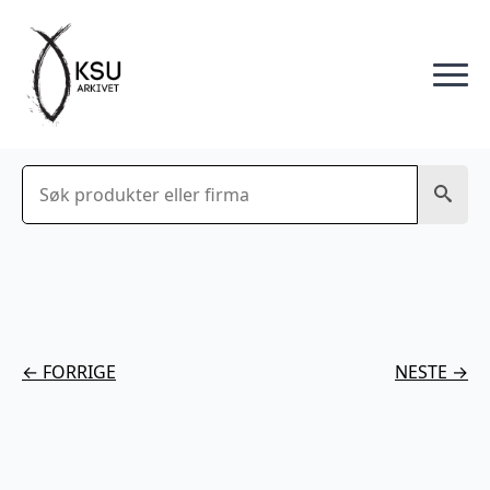
Søk
← FORRIGE
NESTE →