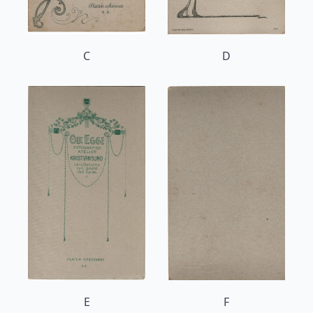
C
D
E
F