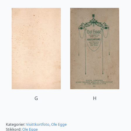
G
H
Kategorier:
Visittkortfoto
,
Ole Egge
Stikkord:
Ole Egge