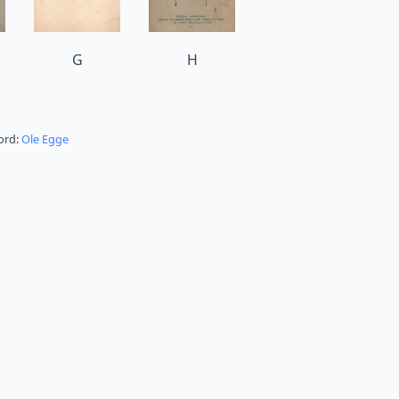
G
H
ord:
Ole Egge