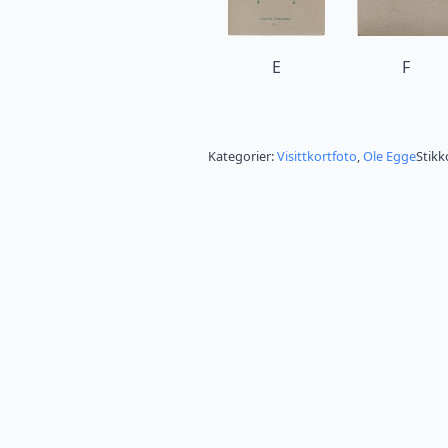
E
F
Kategorier:
Visittkortfoto
,
Ole Egge
Stikk