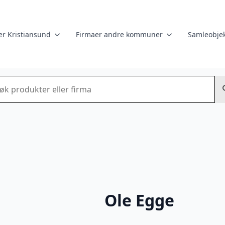
er Kristiansund
Firmaer andre kommuner
Samleobjek
k
Ole Egge