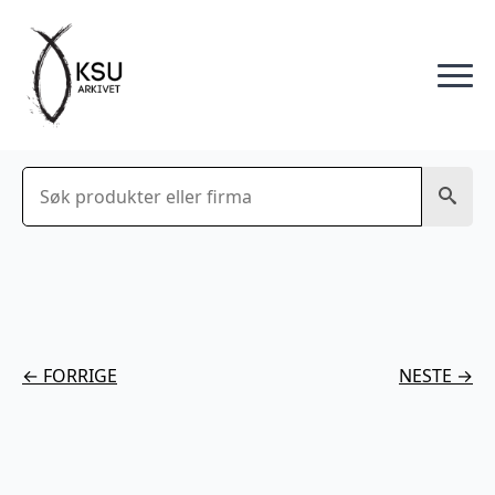
Søk
← FORRIGE
NESTE →