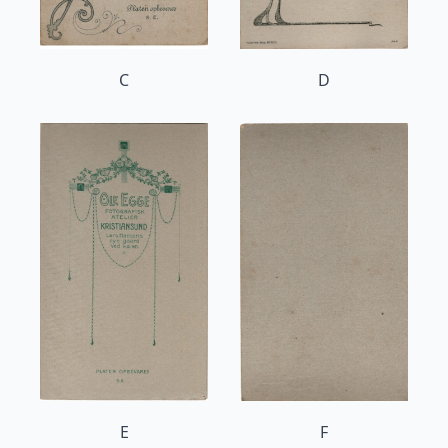
C
D
E
F