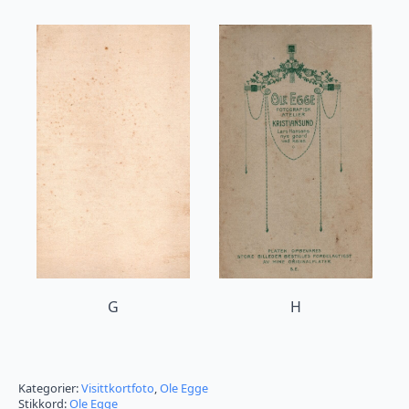
G
H
Kategorier:
Visittkortfoto
,
Ole Egge
Stikkord:
Ole Egge