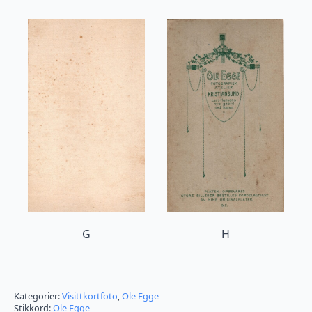
G
H
Kategorier:
Visittkortfoto
,
Ole Egge
Stikkord:
Ole Egge