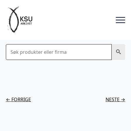
Søk
← FORRIGE
NESTE →