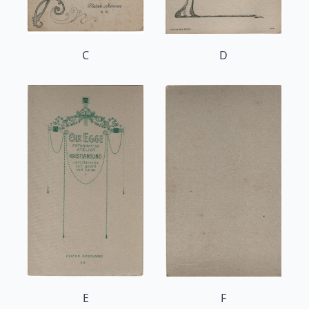
C
D
E
F