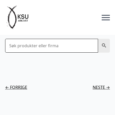
Søk
← FORRIGE
NESTE →