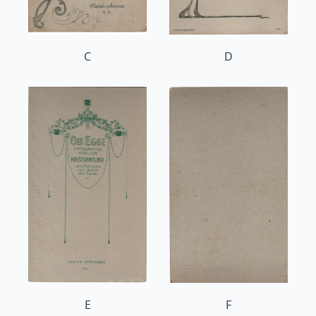
C
D
E
F