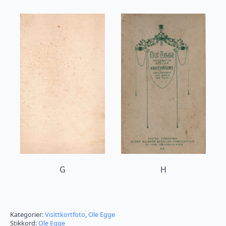
G
H
Kategorier:
Visittkortfoto
,
Ole Egge
Stikkord:
Ole Egge