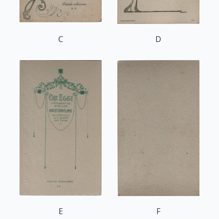
C
D
E
F