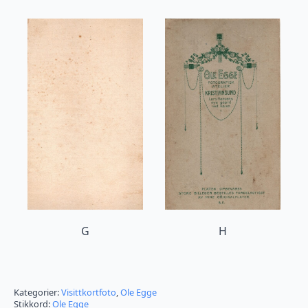
G
H
Kategorier:
Visittkortfoto
,
Ole Egge
Stikkord:
Ole Egge