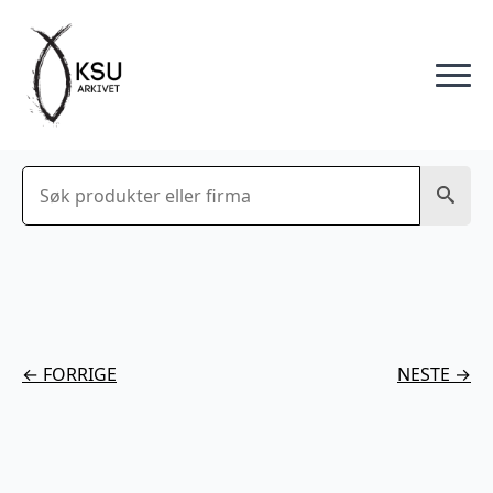
Søk
← FORRIGE
NESTE →