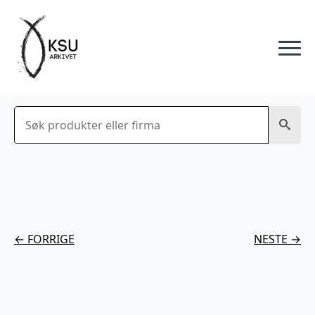
Søk
← FORRIGE
NESTE →