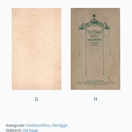
G
H
Kategorier:
Visittkortfoto
,
Ole Egge
Stikkord:
Ole Egge