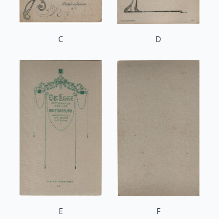
C
D
E
F