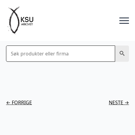
Søk
← FORRIGE
NESTE →