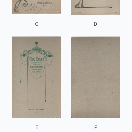
C
D
E
F