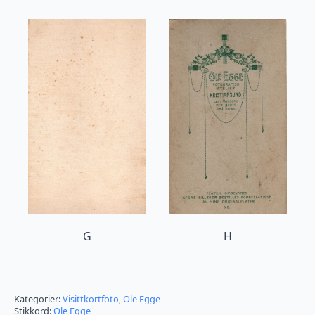
G
H
Kategorier:
Visittkortfoto
,
Ole Egge
Stikkord:
Ole Egge