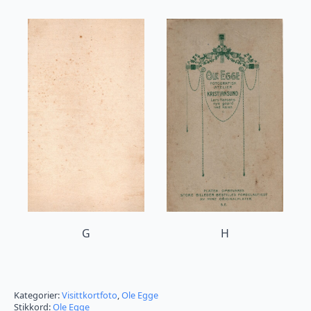
G
H
Kategorier:
Visittkortfoto
,
Ole Egge
Stikkord:
Ole Egge