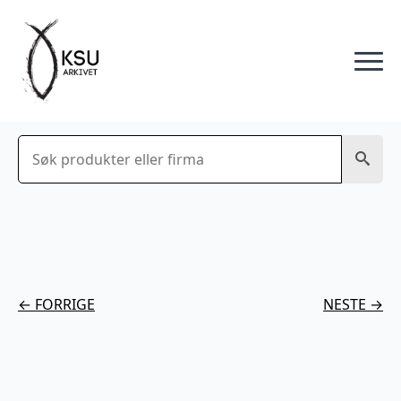
Søk
← FORRIGE
NESTE →