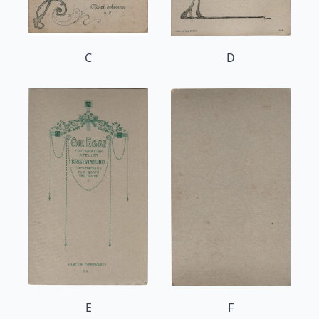
C
D
E
F