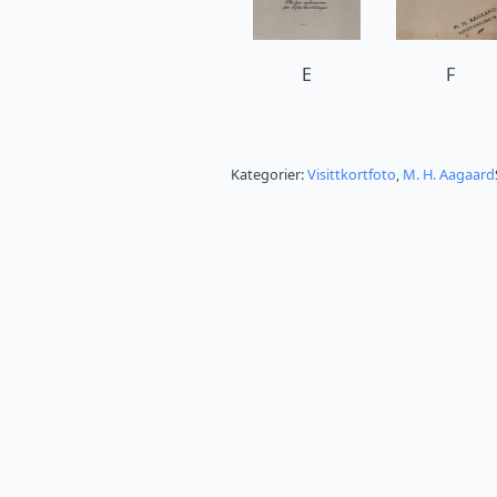
E
F
Kategorier:
Visittkortfoto
,
M. H. Aagaard