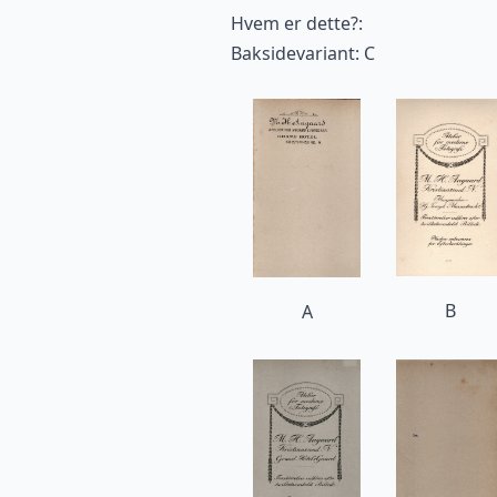
Hvem er dette?:
Baksidevariant: C
B
A