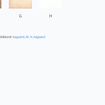
G
H
Stikkord:
Aagaard
,
M. H. Aagaard