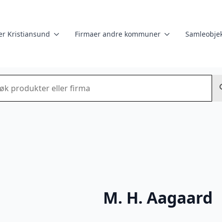
er Kristiansund
Firmaer andre kommuner
Samleobjek
k
M. H. Aagaard