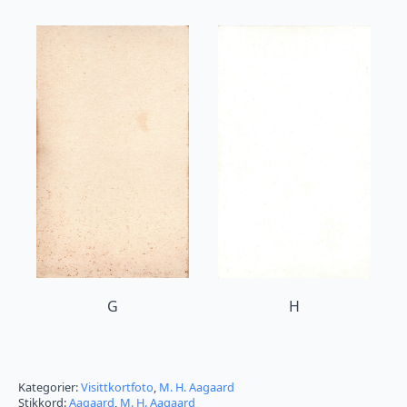
G
H
Kategorier:
Visittkortfoto
,
M. H. Aagaard
Stikkord:
Aagaard
,
M. H. Aagaard