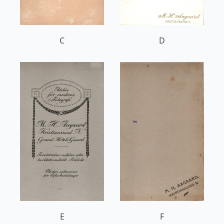
C
D
E
F