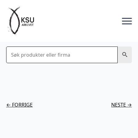
Søk
← FORRIGE
NESTE →