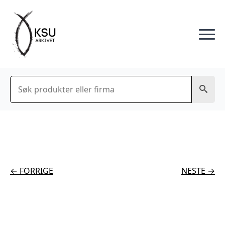
Søk
← FORRIGE
NESTE →