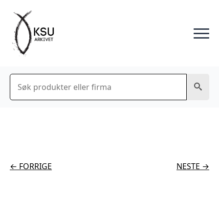
Søk
← FORRIGE
NESTE →