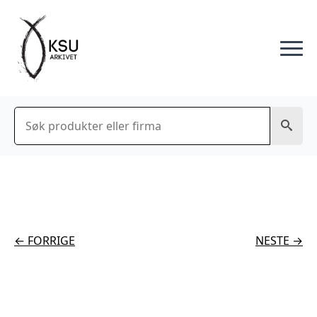
Søk
← FORRIGE
NESTE →