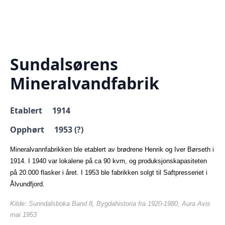
Sundalsørens
Mineralvandfabrik
Etablert 1914
Opphørt 1953 (?)
Mineralvannfabrikken ble etablert av brødrene Henrik og Iver Børseth i
1914. I 1940 var lokalene på ca 90 kvm, og produksjonskapasiteten
på 20.000 flasker i året. I 1953 ble fabrikken solgt til Saftpresseriet i
Ålvundfjord.
Kilde: Sunndalsboka Band 8, Bygdahistoria fra 1920-1980, Aura Avis
mai 1953