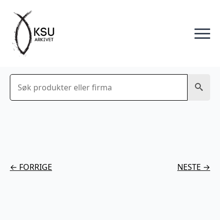
Søk
← FORRIGE
NESTE →