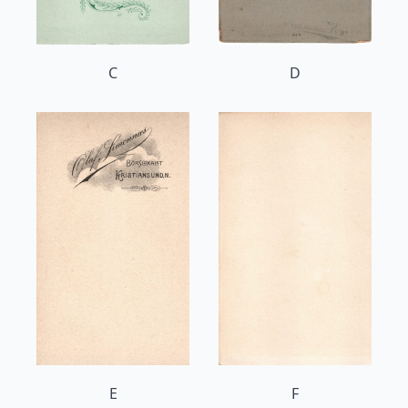
C
D
E
F