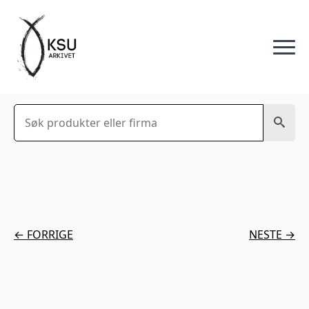
Søk
← FORRIGE
NESTE →