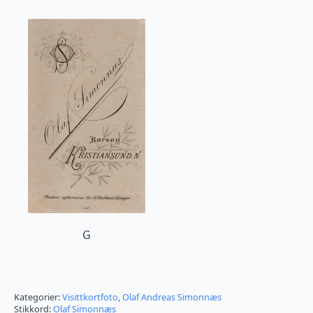
G
Kategorier:
Visittkortfoto
,
Olaf Andreas Simonnæs
Stikkord:
Olaf Simonnæs