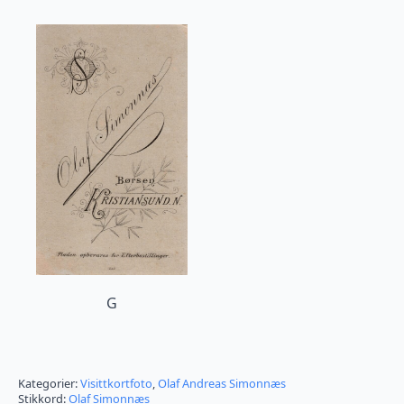
G
Kategorier:
Visittkortfoto
,
Olaf Andreas Simonnæs
Stikkord:
Olaf Simonnæs