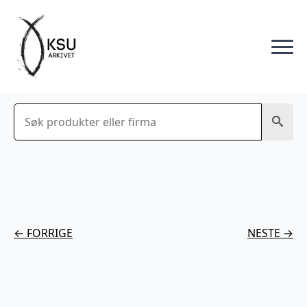
Søk
← FORRIGE
NESTE →