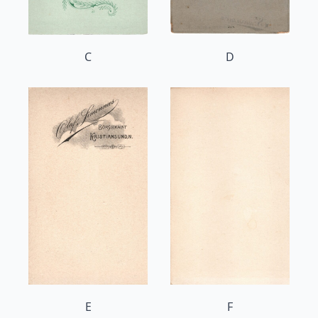
C
D
E
F