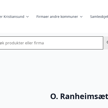
er Kristiansund
Firmaer andre kommuner
Samleobjek
k
O. Ranheimsæt