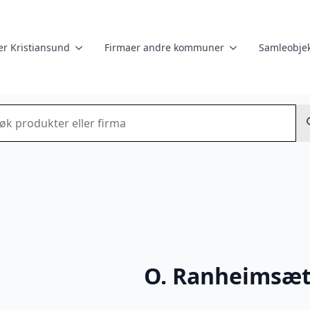
er Kristiansund
Firmaer andre kommuner
Samleobjek
k
O. Ranheimsæt