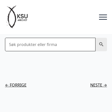
Søk
← FORRIGE
NESTE →