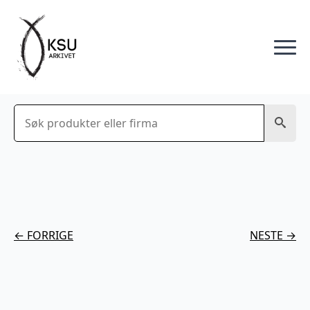
Søk
← FORRIGE
NESTE →