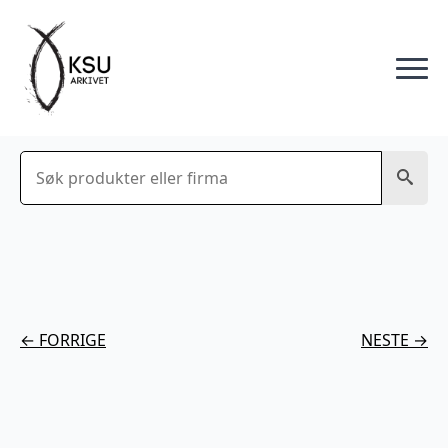
Søk
← FORRIGE
NESTE →