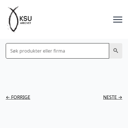
Søk
← FORRIGE
NESTE →