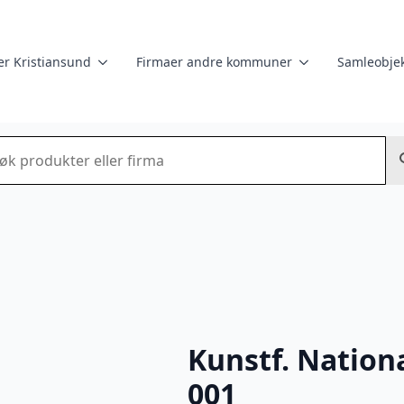
er Kristiansund
Firmaer andre kommuner
Samleobjek
k
Kunstf. Natio
001