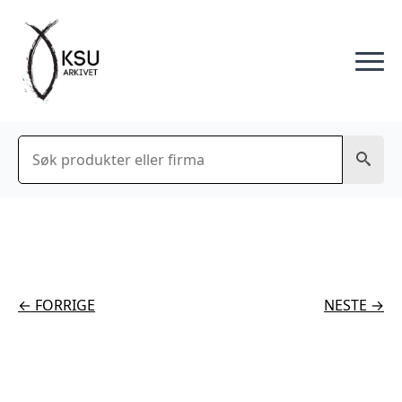
Søk
← FORRIGE
NESTE →