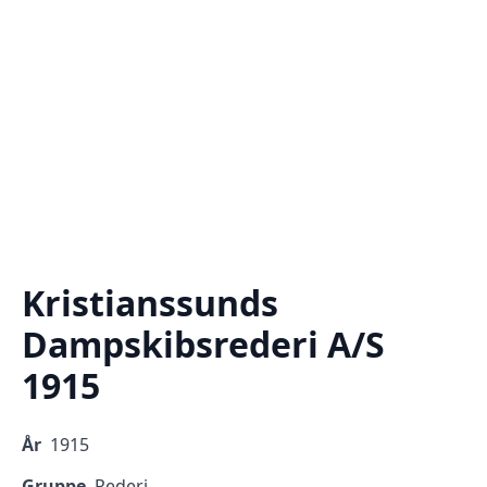
Kristianssunds
Dampskibsrederi A/S
1915
År
1915
Gruppe
Rederi