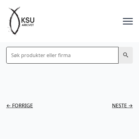
Søk
← FORRIGE
NESTE →