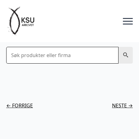
Søk
← FORRIGE
NESTE →