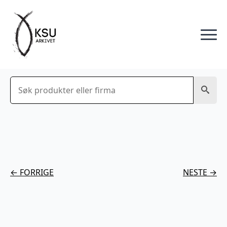
Søk
← FORRIGE
NESTE →