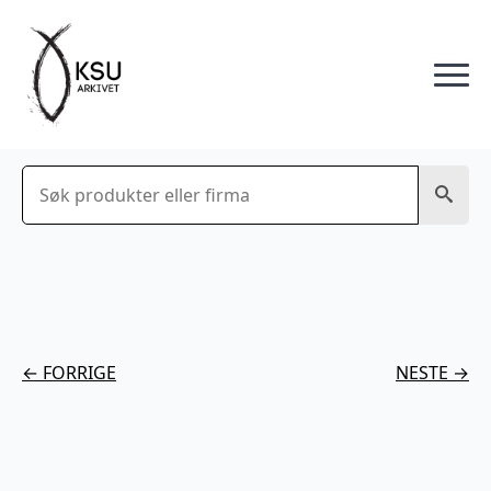
Søk
← FORRIGE
NESTE →