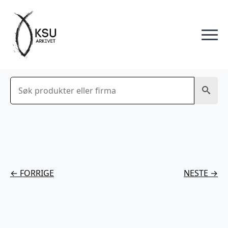
Søk
← FORRIGE
NESTE →