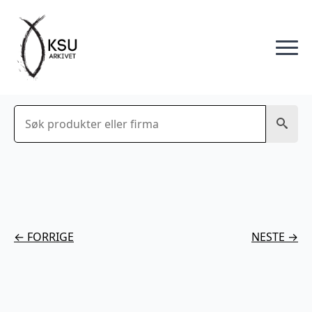
Søk
← FORRIGE
NESTE →