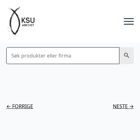
Søk
← FORRIGE
NESTE →