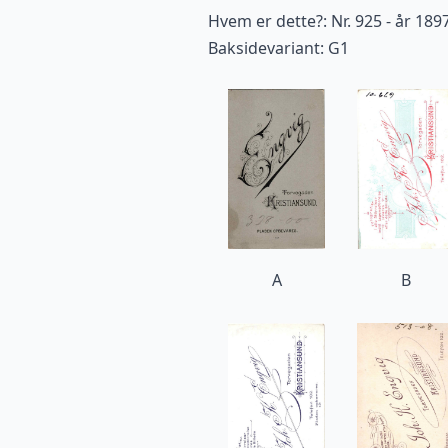
Hvem er dette?: Nr. 925 - år 189
Baksidevariant: G1
A
B