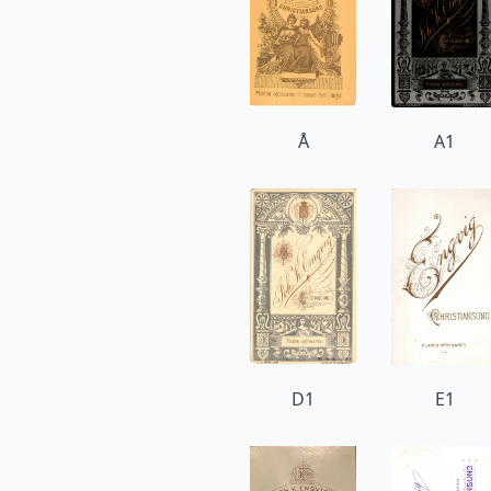
Å
A1
D1
E1