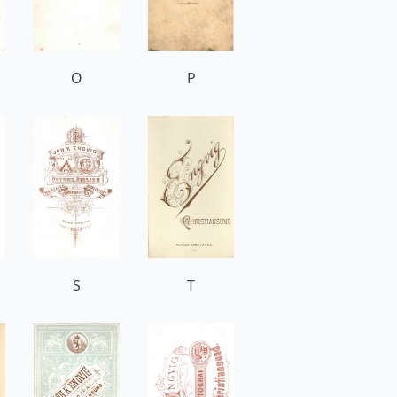
O
P
S
T