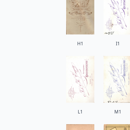
H1
I1
L1
M1