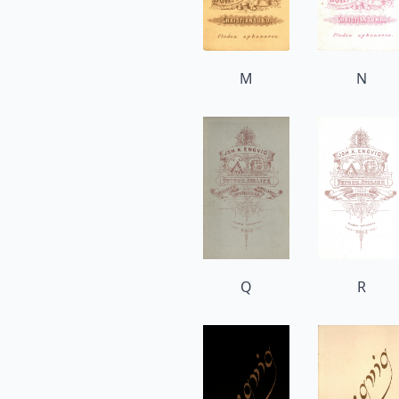
M
N
Q
R