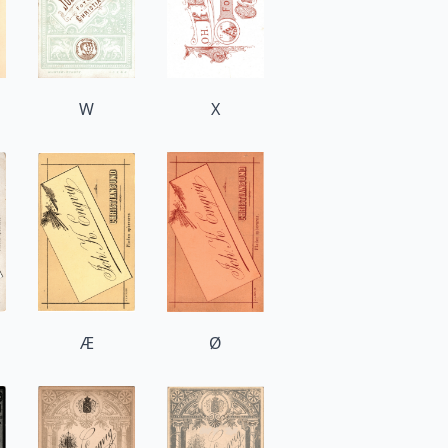
W
X
Æ
Ø