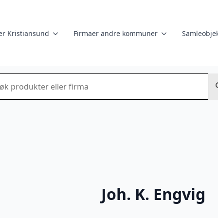
er Kristiansund
Firmaer andre kommuner
Samleobjek
k
Joh. K. Engvig