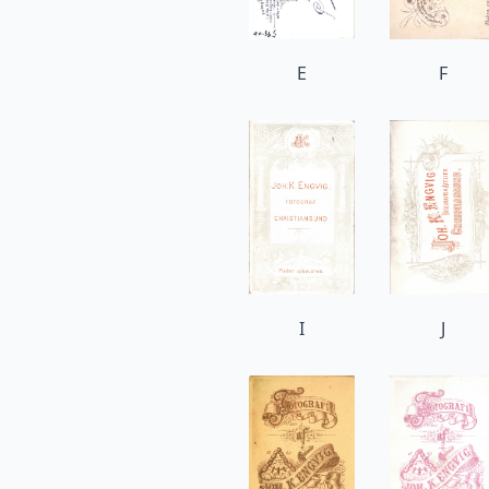
E
F
I
J