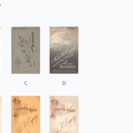
7
C
D