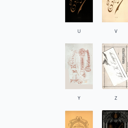
U
V
Y
Z