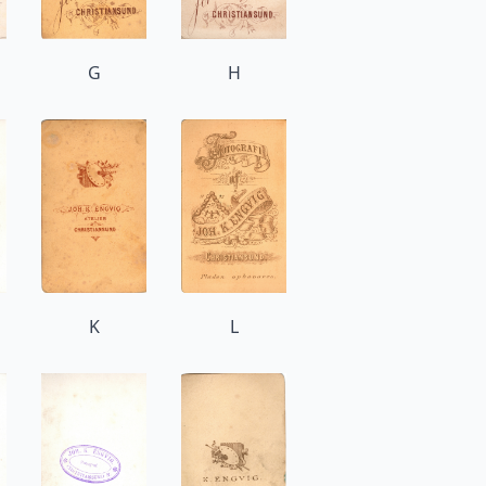
G
H
K
L