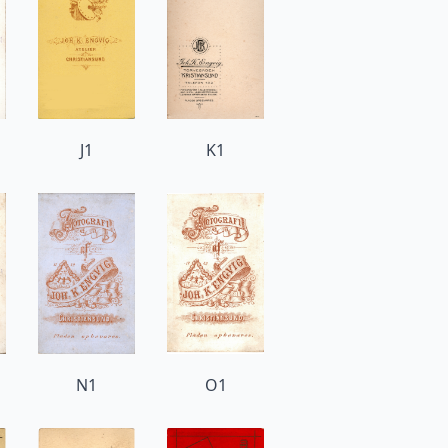
J1
K1
N1
O1